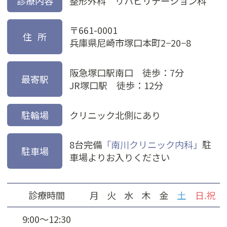
診療内容
整形外科 リハビリテーション科
〒661-0001
住所
兵庫県尼崎市塚口本町2−20−8
阪急塚口駅南口 徒歩：7分
最寄駅
JR塚口駅 徒歩：12分
駐輪場
クリニック北側にあり
8台完備
「南川クリニック内科」
駐
駐車場
車場よりお入りください
診療時間
月
火
水
木
金
土
日.祝
9:00～12:30