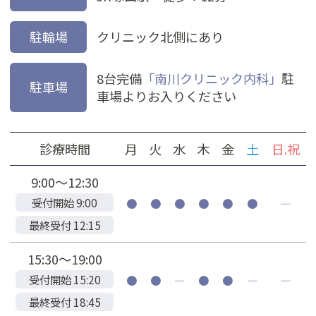
駐輪場
クリニック北側にあり
8台完備
「南川クリニック内科」
駐
駐車場
車場よりお入りください
診療時間
月
火
水
木
金
土
日.祝
9:00～12:30
受付開始 9:00
●
●
●
●
●
●
―
最終受付 12:15
15:30～19:00
受付開始 15:20
●
●
―
●
●
―
―
最終受付 18:45