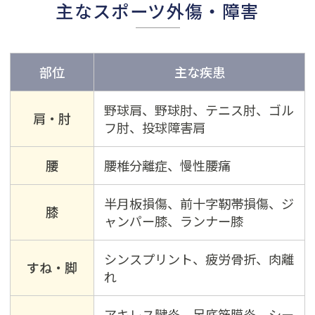
主なスポーツ外傷・障害
部位
主な疾患
野球肩、野球肘、テニス肘、ゴル
肩・肘
フ肘、投球障害肩
腰
腰椎分離症、慢性腰痛
半月板損傷、前十字靭帯損傷、ジ
膝
ャンパー膝、ランナー膝
シンスプリント、疲労骨折、肉離
すね・脚
れ
アキレス腱炎、足底筋膜炎、シー