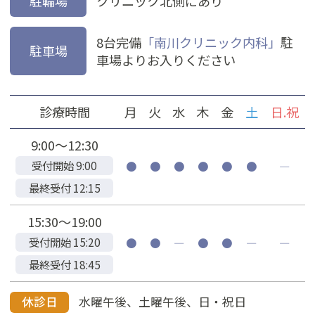
駐輪場
クリニック北側にあり
8台完備
「南川クリニック内科」
駐
駐車場
車場よりお入りください
診療時間
月
火
水
木
金
土
日.祝
9:00～12:30
受付開始 9:00
●
●
●
●
●
●
―
最終受付 12:15
15:30～19:00
受付開始 15:20
●
●
―
●
●
―
―
最終受付 18:45
休診日
水曜午後、土曜午後、日・祝日